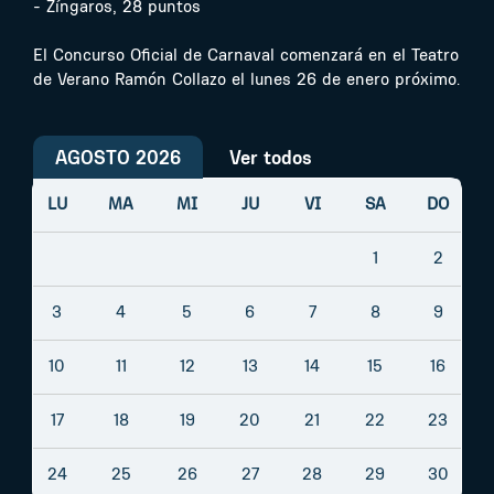
- Zíngaros, 28 puntos
El Concurso Oficial de Carnaval comenzará en el Teatro
de Verano Ramón Collazo el lunes 26 de enero próximo.
AGOSTO 2026
Ver todos
LU
MA
MI
JU
VI
SA
DO
1
2
3
4
5
6
7
8
9
10
11
12
13
14
15
16
17
18
19
20
21
22
23
24
25
26
27
28
29
30