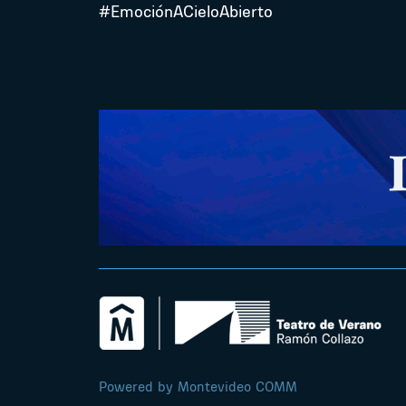
#EmociónACieloAbierto
Powered by Montevideo COMM