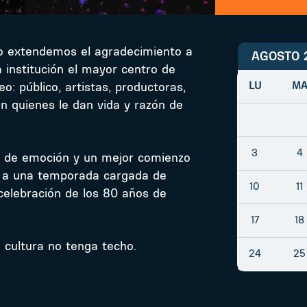
o extendemos el agradecimiento a
AGOSTO 
 institución el mayor centro de
o: público, artistas, productoras,
LU
M
on quienes le dan vida y razón de
3
4
to de emoción y un mejor comienzo
io a una temporada cargada de
10
11
elebración de los 80 años de
17
18
 cultura no tenga techo.
24
25