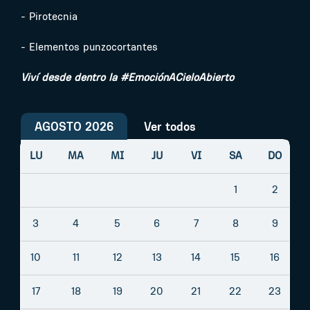
- Pirotecnia
- Elementos punzocortantes
Viví desde dentro la #EmociónACieloAbierto
AGOSTO 2026
Ver todos
LU
MA
MI
JU
VI
SA
DO
1
2
3
4
5
6
7
8
9
10
11
12
13
14
15
16
17
18
19
20
21
22
23