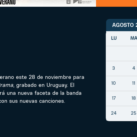
AGOSTO 
LU
M
3
4
Verano este 28 de noviembre para
10
11
Drama
, grabado en Uruguay. El
rá una nueva faceta de la banda
17
18
 con sus nuevas canciones.
24
25