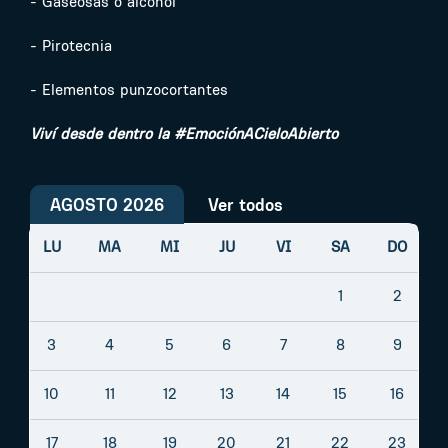
- Gaseosas o alcohol
- Pirotecnia
- Elementos punzocortantes
Viví desde dentro la #EmociónACieloAbierto
AGOSTO 2026
Ver todos
LU
MA
MI
JU
VI
SA
DO
1
2
3
4
5
6
7
8
9
10
11
12
13
14
15
16
17
18
19
20
21
22
23